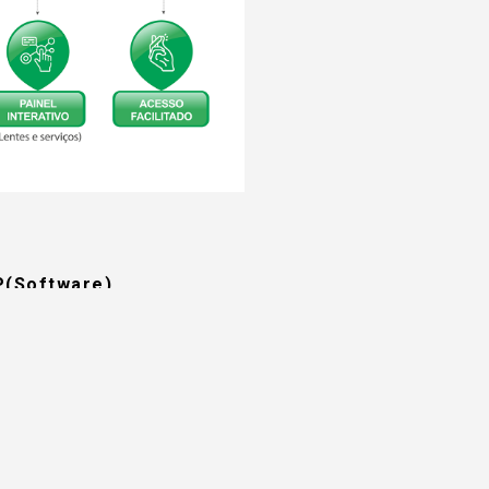
P(Software)
io de API.
trada na produção