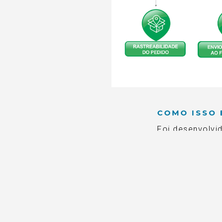
COMO ISSO 
Foi desenvolvi
das Ópticas
c