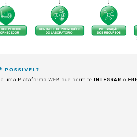
É POSSIVEL?
da uma Plataforma WEB que permite
INTEGRAR
o
ER
om o
ERP(Software) SGO dos Laboratórios
, por me
BENEFÍCIOS
Elimina a redigitação do pedido
Validação dos dados do pedido antes de en